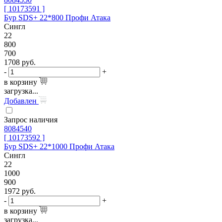
[ 10173591 ]
Бур SDS+ 22*800 Профи Атака
Сингл
22
800
700
1708
руб.
-
+
в корзину
загрузка...
Добавлен
Запрос наличия
8084540
[ 10173592 ]
Бур SDS+ 22*1000 Профи Атака
Сингл
22
1000
900
1972
руб.
-
+
в корзину
загрузка...