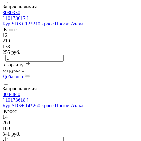
Запрос наличия
8080330
[ 10173617 ]
Бур SDS+ 12*210 кросс Профи Атака
Кросс
12
210
133
255
руб.
-
+
в корзину
загрузка...
Добавлен
Запрос наличия
8084840
[ 10173618 ]
Бур SDS+ 14*260 кросс Профи Атака
Кросс
14
260
180
341
руб.
-
+