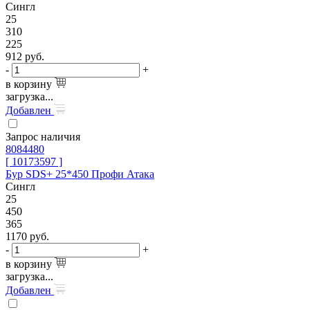
Сингл
25
310
225
912
руб.
-
+
в корзину
загрузка...
Добавлен
Запрос наличия
8084480
[ 10173597 ]
Бур SDS+ 25*450 Профи Атака
Сингл
25
450
365
1170
руб.
-
+
в корзину
загрузка...
Добавлен