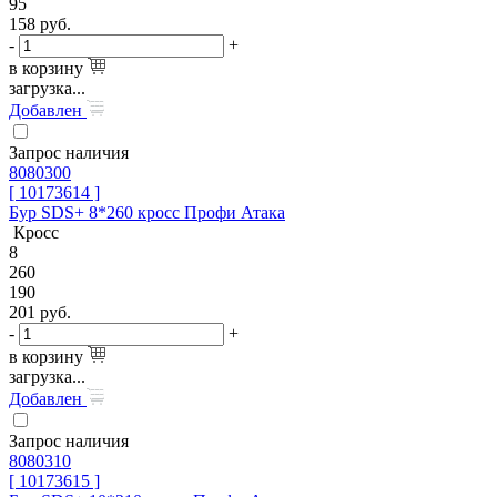
95
158
руб.
-
+
в корзину
загрузка...
Добавлен
Запрос наличия
8080300
[ 10173614 ]
Бур SDS+ 8*260 кросс Профи Атака
Кросс
8
260
190
201
руб.
-
+
в корзину
загрузка...
Добавлен
Запрос наличия
8080310
[ 10173615 ]