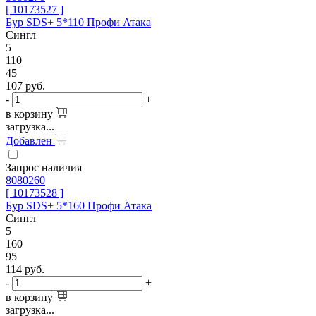
[ 10173527 ]
Бур SDS+ 5*110 Профи Атака
Сингл
5
110
45
107
руб.
-
+
в корзину
загрузка...
Добавлен
Запрос наличия
8080260
[ 10173528 ]
Бур SDS+ 5*160 Профи Атака
Сингл
5
160
95
114
руб.
-
+
в корзину
загрузка...