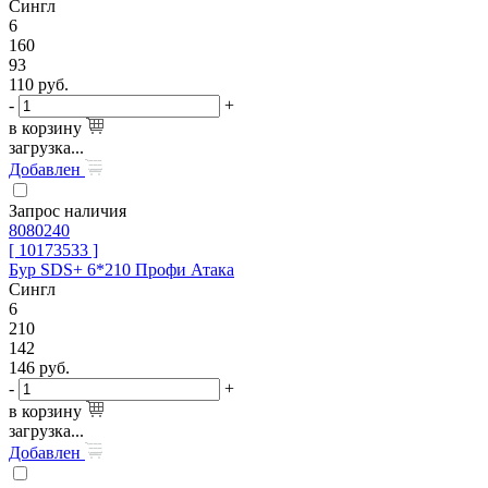
Сингл
6
160
93
110
руб.
-
+
в корзину
загрузка...
Добавлен
Запрос наличия
8080240
[ 10173533 ]
Бур SDS+ 6*210 Профи Атака
Сингл
6
210
142
146
руб.
-
+
в корзину
загрузка...
Добавлен