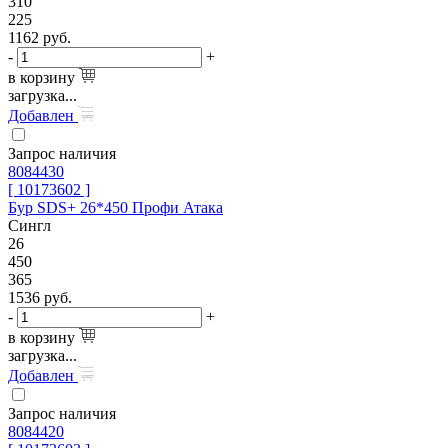
310
225
1162
руб.
-
+
в корзину
загрузка...
Добавлен
Запрос наличия
8084430
[ 10173602 ]
Бур SDS+ 26*450 Профи Атака
Сингл
26
450
365
1536
руб.
-
+
в корзину
загрузка...
Добавлен
Запрос наличия
8084420