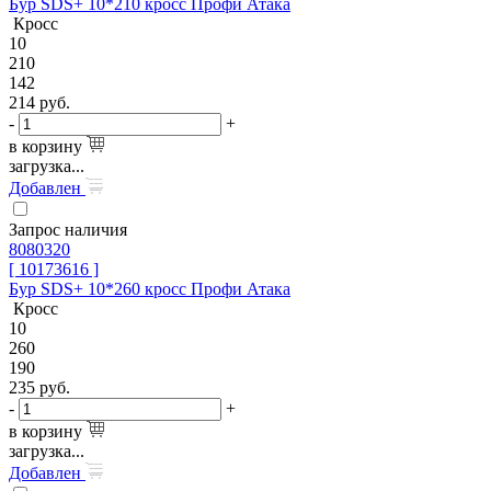
Бур SDS+ 10*210 кросс Профи Атака
Кросс
10
210
142
214
руб.
-
+
в корзину
загрузка...
Добавлен
Запрос наличия
8080320
[ 10173616 ]
Бур SDS+ 10*260 кросс Профи Атака
Кросс
10
260
190
235
руб.
-
+
в корзину
загрузка...
Добавлен