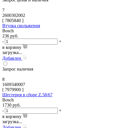
7
2600302002
[
7805840
]
Втулка скольжения
Bosch
236
руб.
-
+
в корзину
загрузка...
Добавлен
Запрос наличия
8
1609340007
[
7979900
]
Шестерня в сборе Z.58/67
Bosch
1730
руб.
-
+
в корзину
загрузка...
Добавлен