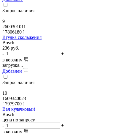
Запрос наличия
9
2600301011
[
7806180
]
Втулка скольжения
Bosch
236
руб.
-
+
в корзину
загрузка...
Добавлен
Запрос наличия
10
1609340023
[
7979700
]
Вал кулачковый
Bosch
цена по запросу
-
+
в корзину