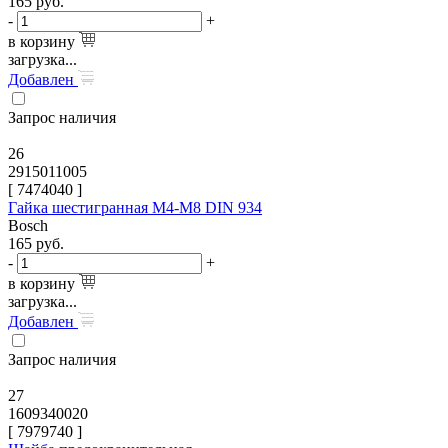
165
руб.
-
+
в корзину
загрузка...
Добавлен
Запрос наличия
26
2915011005
[
7474040
]
Гайка шестигранная M4-M8 DIN 934
Bosch
165
руб.
-
+
в корзину
загрузка...
Добавлен
Запрос наличия
27
1609340020
[
7979740
]