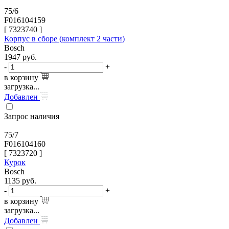
75/6
F016104159
[
7323740
]
Корпус в сборе (комплект 2 части)
Bosch
1947
руб.
-
+
в корзину
загрузка...
Добавлен
Запрос наличия
75/7
F016104160
[
7323720
]
Курок
Bosch
1135
руб.
-
+
в корзину
загрузка...
Добавлен