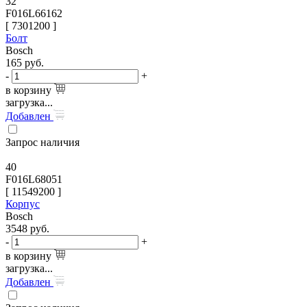
32
F016L66162
[
7301200
]
Болт
Bosch
165
руб.
-
+
в корзину
загрузка...
Добавлен
Запрос наличия
40
F016L68051
[
11549200
]
Корпус
Bosch
3548
руб.
-
+
в корзину
загрузка...
Добавлен