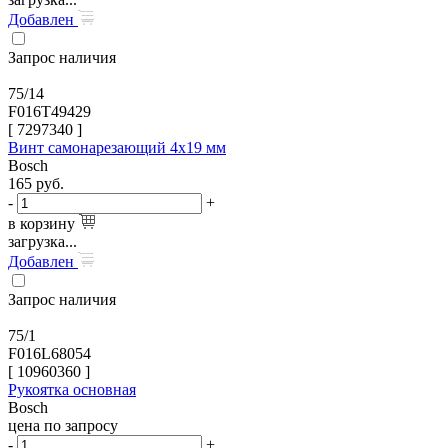
Добавлен
Запрос наличия
75/14
F016T49429
[
7297340
]
Винт самонарезающий 4x19 мм
Bosch
165
руб.
-
+
в корзину
загрузка...
Добавлен
Запрос наличия
75/1
F016L68054
[
10960360
]
Рукоятка основная
Bosch
цена по запросу
-
+