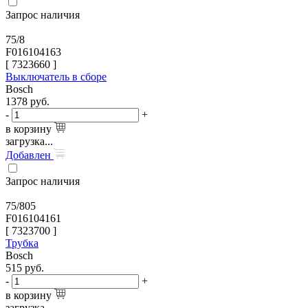
Запрос наличия
75/8
F016104163
[
7323660
]
Выключатель в сборе
Bosch
1378
руб.
-
+
в корзину
загрузка...
Добавлен
Запрос наличия
75/805
F016104161
[
7323700
]
Трубка
Bosch
515
руб.
-
+
в корзину
загрузка...