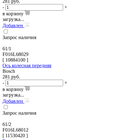
281
руб.
-
+
в корзину
загрузка...
Добавлен
Запрос наличия
61/1
F016L68029
[
10884100
]
Ось колесная передняя
Bosch
281
руб.
-
+
в корзину
загрузка...
Добавлен
Запрос наличия
61/2
F016L68012
[
11530420
]