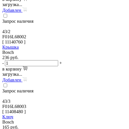
загрузка...
Добавлен
Запрос наличия
43/2
F016L68002
[
11140760
]
Крышка
Bosch
236
руб.
-
+
в корзину
загрузка...
Добавлен
Запрос наличия
43/3
F016L68003
[
11408480
]
Ключ
Bosch
165
руб.