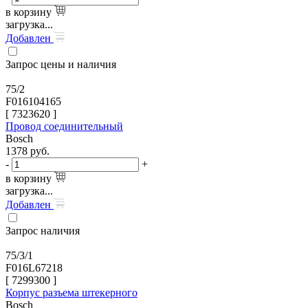
в корзину
загрузка...
Добавлен
Запрос цены и наличия
75/2
F016104165
[
7323620
]
Провод соединительный
Bosch
1378
руб.
-
+
в корзину
загрузка...
Добавлен
Запрос наличия
75/3/1
F016L67218
[
7299300
]
Корпус разъема штекерного
Bosch