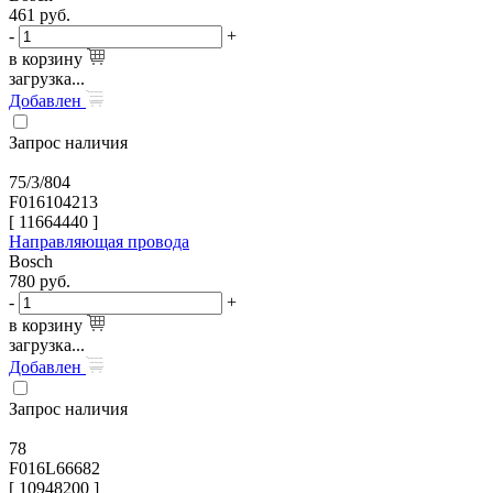
461
руб.
-
+
в корзину
загрузка...
Добавлен
Запрос наличия
75/3/804
F016104213
[
11664440
]
Направляющая провода
Bosch
780
руб.
-
+
в корзину
загрузка...
Добавлен
Запрос наличия
78
F016L66682
[
10948200
]