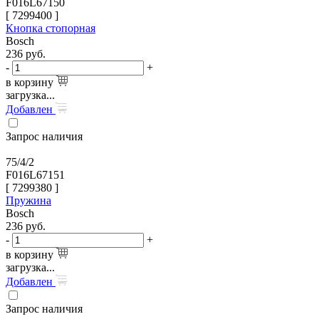
F016L67150
[
7299400
]
Кнопка стопорная
Bosch
236
руб.
-
+
в корзину
загрузка...
Добавлен
Запрос наличия
75/4/2
F016L67151
[
7299380
]
Пружина
Bosch
236
руб.
-
+
в корзину
загрузка...
Добавлен
Запрос наличия