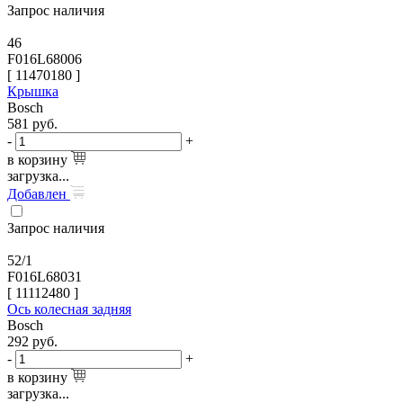
Запрос наличия
46
F016L68006
[
11470180
]
Крышка
Bosch
581
руб.
-
+
в корзину
загрузка...
Добавлен
Запрос наличия
52/1
F016L68031
[
11112480
]
Ось колесная задняя
Bosch
292
руб.
-
+
в корзину
загрузка...