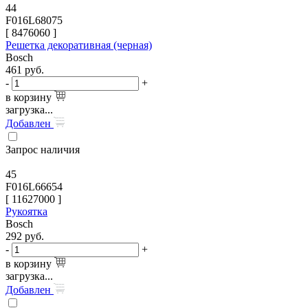
44
F016L68075
[
8476060
]
Решетка декоративная (черная)
Bosch
461
руб.
-
+
в корзину
загрузка...
Добавлен
Запрос наличия
45
F016L66654
[
11627000
]
Рукоятка
Bosch
292
руб.
-
+
в корзину
загрузка...
Добавлен