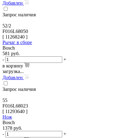
Добавлен
Запрос наличия
52/2
F016L68050
[
11268240
]
Рычаг в сборе
Bosch
581
руб.
-
+
в корзину
загрузка...
Добавлен
Запрос наличия
55
F016L68023
[
11293640
]
Нож
Bosch
1378
руб.
-
+