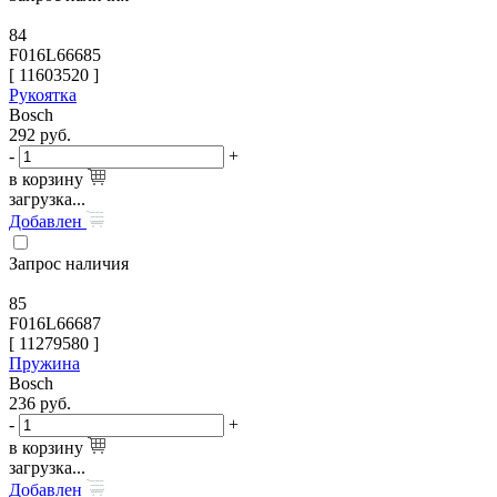
84
F016L66685
[
11603520
]
Рукоятка
Bosch
292
руб.
-
+
в корзину
загрузка...
Добавлен
Запрос наличия
85
F016L66687
[
11279580
]
Пружина
Bosch
236
руб.
-
+
в корзину
загрузка...
Добавлен