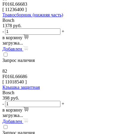
F016L66683
[
11236400
]
Травосборник (нижняя часть)
Bosch
1378
руб.
-
+
в корзину
загрузка...
Добавлен
Запрос наличия
82
F016L66686
[
11018540
]
Крышка защитная
Bosch
398
руб.
-
+
в корзину
загрузка...
Добавлен
Запрос наличия