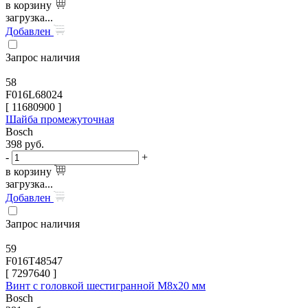
в корзину
загрузка...
Добавлен
Запрос наличия
58
F016L68024
[
11680900
]
Шайба промежуточная
Bosch
398
руб.
-
+
в корзину
загрузка...
Добавлен
Запрос наличия
59
F016T48547
[
7297640
]
Винт с головкой шестигранной M8x20 мм
Bosch