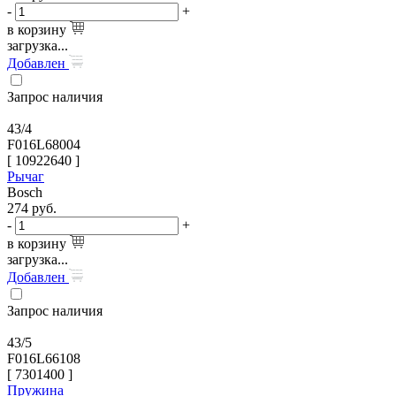
-
+
в корзину
загрузка...
Добавлен
Запрос наличия
43/4
F016L68004
[
10922640
]
Рычаг
Bosch
274
руб.
-
+
в корзину
загрузка...
Добавлен
Запрос наличия
43/5
F016L66108
[
7301400
]
Пружина