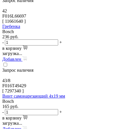
Запрос наличия
42
F016L66697
[
11661640
]
Гребенка
Bosch
236
руб.
-
+
в корзину
загрузка...
Добавлен
Запрос наличия
43/8
F016T49429
[
7297340
]
Винт самонарезающий 4x19 мм
Bosch
165
руб.
-
+
в корзину
загрузка...
Добавлен