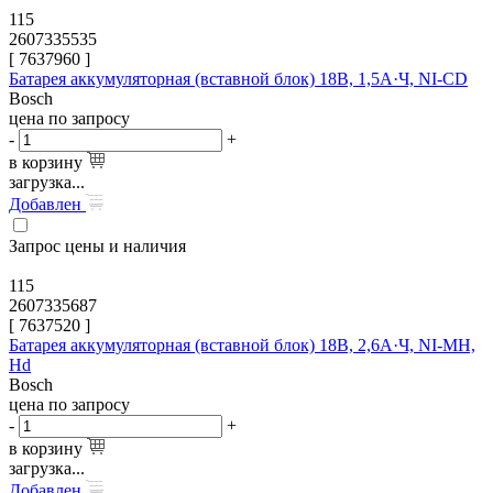
115
2607335535
[
7637960
]
Батарея аккумуляторная (вставной блок) 18В, 1,5А·Ч, NI-CD
Bosch
цена по запросу
-
+
в корзину
загрузка...
Добавлен
Запрос цены и наличия
115
2607335687
[
7637520
]
Батарея аккумуляторная (вставной блок) 18В, 2,6А·Ч, NI-MH,
Hd
Bosch
цена по запросу
-
+
в корзину
загрузка...
Добавлен