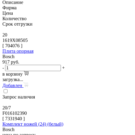
Описание
Фирма
Цена
Количество
Срок отгрузки
20
1619X08505
[
704076
]
Плита опорная
Bosch
917
руб.
-
+
в корзину
загрузка...
Добавлен
Запрос наличия
20/7
F016102390
[
7331940
]
Комплект ножей (24) (белый)
Bosch
цена по запросу