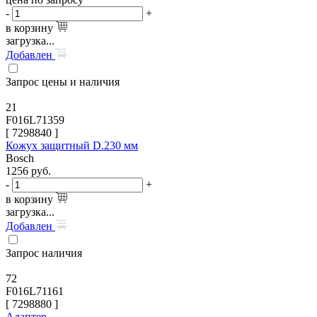
-
+
в корзину
загрузка...
Добавлен
Запрос цены и наличия
21
F016L71359
[
7298840
]
Кожух защитный D.230 мм
Bosch
1256
руб.
-
+
в корзину
загрузка...
Добавлен
Запрос наличия
72
F016L71161
[
7298880
]
Адаптер