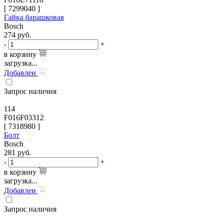
[
7299040
]
Гайка барашковая
Bosch
274
руб.
-
+
в корзину
загрузка...
Добавлен
Запрос наличия
114
F016F03312
[
7318980
]
Болт
Bosch
281
руб.
-
+
в корзину
загрузка...
Добавлен
Запрос наличия