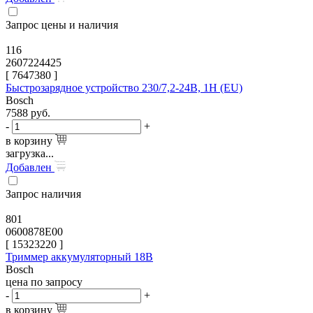
Запрос цены и наличия
116
2607224425
[
7647380
]
Быстрозарядное устройство 230/7,2-24В, 1H (EU)
Bosch
7588
руб.
-
+
в корзину
загрузка...
Добавлен
Запрос наличия
801
0600878E00
[
15323220
]
Триммер аккумуляторный 18В
Bosch
цена по запросу
-
+
в корзину