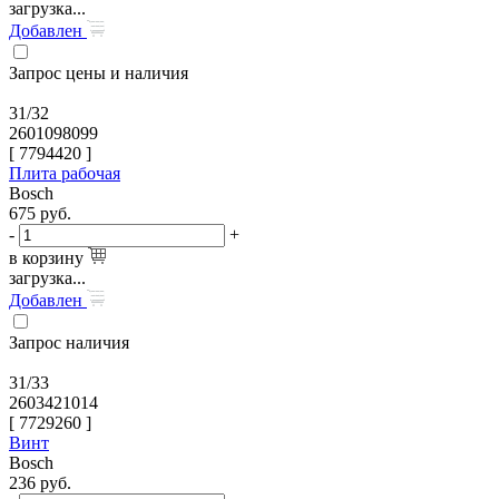
загрузка...
Добавлен
Запрос цены и наличия
31/32
2601098099
[
7794420
]
Плита рабочая
Bosch
675
руб.
-
+
в корзину
загрузка...
Добавлен
Запрос наличия
31/33
2603421014
[
7729260
]
Винт
Bosch
236
руб.