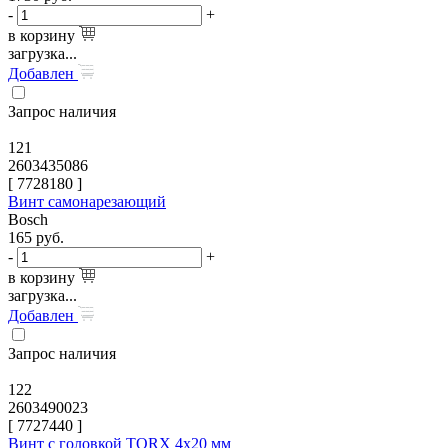
-
+
в корзину
загрузка...
Добавлен
Запрос наличия
121
2603435086
[
7728180
]
Винт самонарезающий
Bosch
165
руб.
-
+
в корзину
загрузка...
Добавлен
Запрос наличия
122
2603490023
[
7727440
]
Винт с головкой TORX 4x20 мм