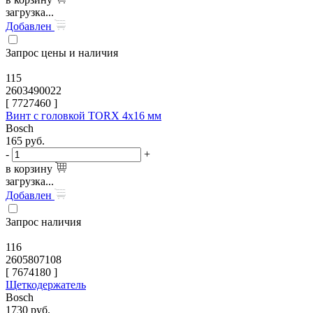
загрузка...
Добавлен
Запрос цены и наличия
115
2603490022
[
7727460
]
Винт с головкой TORX 4x16 мм
Bosch
165
руб.
-
+
в корзину
загрузка...
Добавлен
Запрос наличия
116
2605807108
[
7674180
]
Щеткодержатель
Bosch
1730
руб.