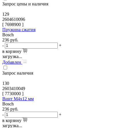
Запрос цены и наличия
129
2604610096
[
7698900
]
Пружина сжатия
Bosch
236
руб.
-
+
в корзину
загрузка...
Добавлен
Запрос наличия
130
2603410049
[
7730000
]
Винт M4x12 мм
Bosch
236
руб.
-
+
в корзину
загрузка...