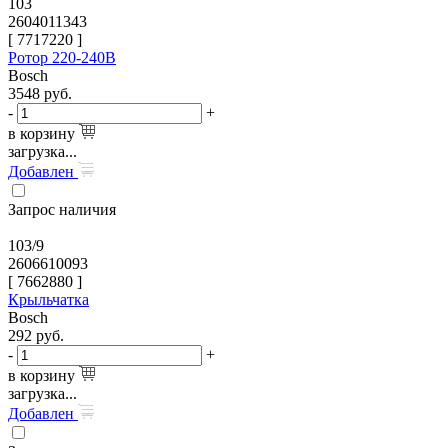
103
2604011343
[
7717220
]
Ротор 220-240В
Bosch
3548
руб.
-
+
в корзину
загрузка...
Добавлен
Запрос наличия
103/9
2606610093
[
7662880
]
Крыльчатка
Bosch
292
руб.
-
+
в корзину
загрузка...
Добавлен