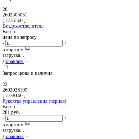
20
2602305051
[
7735560
]
Воздухоотделитель
Bosch
цена по запросу
-
+
в корзину
загрузка...
Добавлен
Запрос цены и наличия
22
2602026109
[
7738160
]
Рукоятка управления (черная)
Bosch
281
руб.
-
+
в корзину
загрузка...
Добавлен