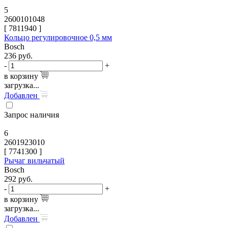
5
2600101048
[
7811940
]
Кольцо регулировочное 0,5 мм
Bosch
236
руб.
-
+
в корзину
загрузка...
Добавлен
Запрос наличия
6
2601923010
[
7741300
]
Рычаг вильчатый
Bosch
292
руб.
-
+
в корзину
загрузка...
Добавлен