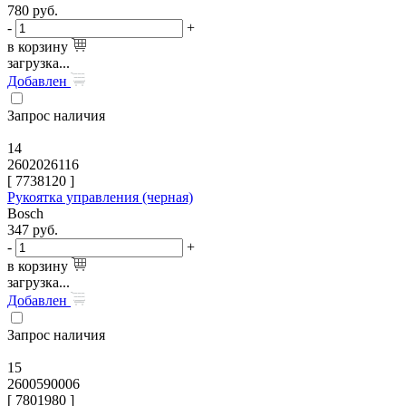
780
руб.
-
+
в корзину
загрузка...
Добавлен
Запрос наличия
14
2602026116
[
7738120
]
Рукоятка управления (черная)
Bosch
347
руб.
-
+
в корзину
загрузка...
Добавлен
Запрос наличия
15
2600590006
[
7801980
]