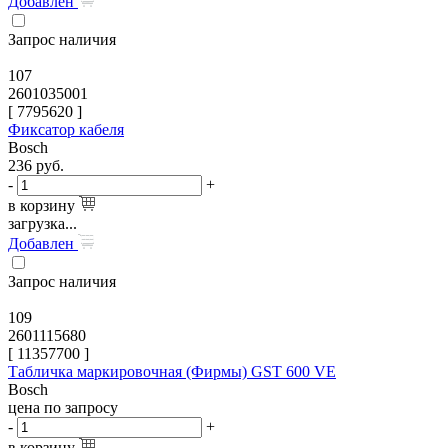
Добавлен
Запрос наличия
107
2601035001
[
7795620
]
Фиксатор кабеля
Bosch
236
руб.
-
+
в корзину
загрузка...
Добавлен
Запрос наличия
109
2601115680
[
11357700
]
Табличка маркировочная (Фирмы) GST 600 VE
Bosch
цена по запросу
-
+
в корзину