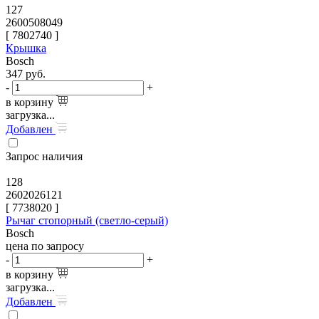
127
2600508049
[
7802740
]
Крышка
Bosch
347
руб.
-
+
в корзину
загрузка...
Добавлен
Запрос наличия
128
2602026121
[
7738020
]
Рычаг стопорный (светло-серый)
Bosch
цена по запросу
-
+
в корзину
загрузка...
Добавлен