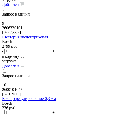
Добавлен
Запрос наличия
9
2606320101
[
7665380
]
Шестерня эксцентриковая
Bosch
2799
руб.
-
+
в корзину
загрузка...
Добавлен
Запрос наличия
10
2600101047
[
7811960
]
Кольцо регулировочное 0,3 мм
Bosch
236
руб.
-
+