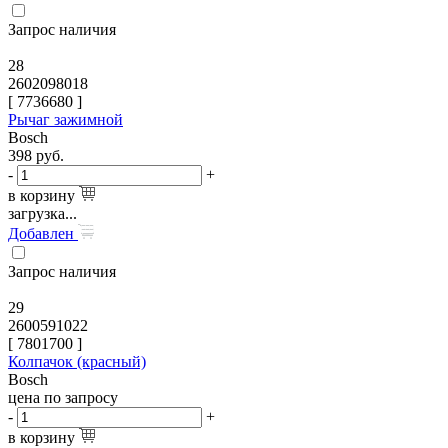
Запрос наличия
28
2602098018
[
7736680
]
Рычаг зажимной
Bosch
398
руб.
-
+
в корзину
загрузка...
Добавлен
Запрос наличия
29
2600591022
[
7801700
]
Колпачок (красный)
Bosch
цена по запросу
-
+
в корзину