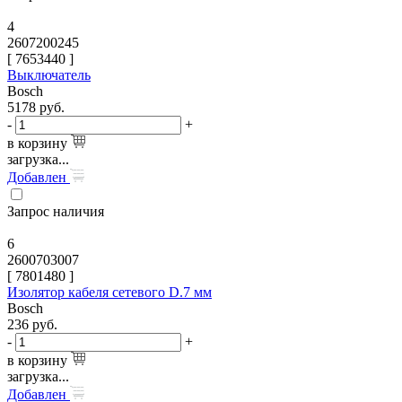
4
2607200245
[
7653440
]
Выключатель
Bosch
5178
руб.
-
+
в корзину
загрузка...
Добавлен
Запрос наличия
6
2600703007
[
7801480
]
Изолятор кабеля сетевого D.7 мм
Bosch
236
руб.
-
+
в корзину
загрузка...
Добавлен