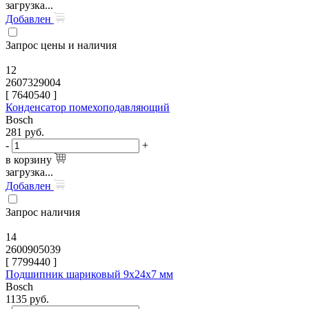
загрузка...
Добавлен
Запрос цены и наличия
12
2607329004
[
7640540
]
Конденсатор помехоподавляющий
Bosch
281
руб.
-
+
в корзину
загрузка...
Добавлен
Запрос наличия
14
2600905039
[
7799440
]
Подшипник шариковый 9x24x7 мм
Bosch
1135
руб.