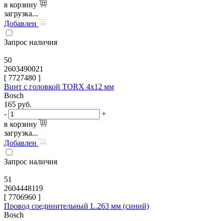
в корзину
загрузка...
Добавлен
Запрос наличия
50
2603490021
[
7727480
]
Винт с головкой TORX 4x12 мм
Bosch
165
руб.
-
+
в корзину
загрузка...
Добавлен
Запрос наличия
51
2604448119
[
7706960
]
Провод соединительный L.263 мм (синий)
Bosch