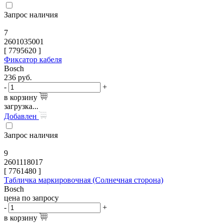
Запрос наличия
7
2601035001
[
7795620
]
Фиксатор кабеля
Bosch
236
руб.
-
+
в корзину
загрузка...
Добавлен
Запрос наличия
9
2601118017
[
7761480
]
Табличка маркировочная (Солнечная сторона)
Bosch
цена по запросу
-
+
в корзину