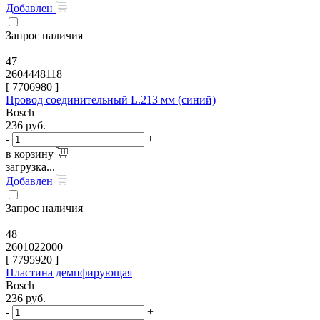
Добавлен
Запрос наличия
47
2604448118
[
7706980
]
Провод соединительный L.213 мм (синий)
Bosch
236
руб.
-
+
в корзину
загрузка...
Добавлен
Запрос наличия
48
2601022000
[
7795920
]
Пластина демпфирующая
Bosch
236
руб.
-
+