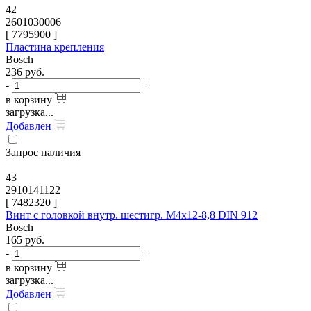
42
2601030006
[
7795900
]
Пластина крепления
Bosch
236
руб.
-
+
в корзину
загрузка...
Добавлен
Запрос наличия
43
2910141122
[
7482320
]
Винт с головкой внутр. шестигр. M4x12-8,8 DIN 912
Bosch
165
руб.
-
+
в корзину
загрузка...
Добавлен