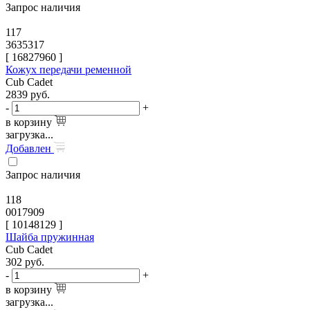
Запрос наличия
117
3635317
[
16827960
]
Кожух передачи ременной
Cub Cadet
2839
руб.
-
+
в корзину
загрузка...
Добавлен
Запрос наличия
118
0017909
[
10148129
]
Шайба пружинная
Cub Cadet
302
руб.
-
+
в корзину
загрузка...