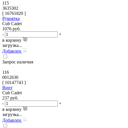
115
3635302
[
16761820
]
Рукоятка
Cub Cadet
1076
руб.
-
+
в корзину
загрузка...
Добавлен
Запрос наличия
116
0012630
[
10147743
]
Винт
Cub Cadet
237
руб.
-
+
в корзину
загрузка...
Добавлен