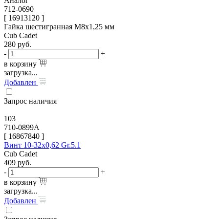
Аналог
712-0690
[ 16913120 ]
Гайка шестигранная M8х1,25 мм
Cub Cadet
280
руб.
-
+
в корзину
загрузка...
Добавлен
Запрос наличия
103
710-0899A
[
16867840
]
Винт 10-32х0,62 Gr.5.1
Cub Cadet
409
руб.
-
+
в корзину
загрузка...
Добавлен