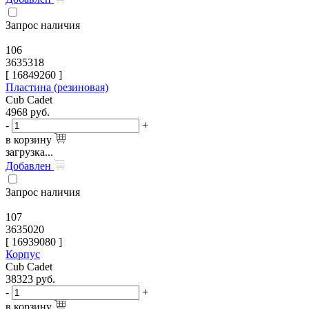
Запрос наличия
106
3635318
[
16849260
]
Пластина (резиновая)
Cub Cadet
4968
руб.
-
+
в корзину
загрузка...
Добавлен
Запрос наличия
107
3635020
[
16939080
]
Корпус
Cub Cadet
38323
руб.
-
+
в корзину