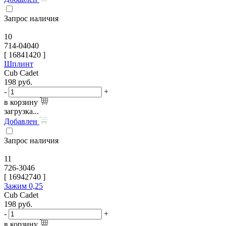
Запрос наличия
10
714-04040
[
16841420
]
Шплинт
Cub Cadet
198
руб.
-
+
в корзину
загрузка...
Добавлен
Запрос наличия
11
726-3046
[
16942740
]
Зажим 0,25
Cub Cadet
198
руб.
-
+
в корзину