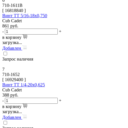
6
710-1611B
[
16818840
]
Винт TT 5/16-18х0,750
Cub Cadet
861
руб.
-
+
в корзину
загрузка...
Добавлен
Запрос наличия
7
710-1652
[
16929400
]
Винт TT 1/4-20х0,625
Cub Cadet
388
руб.
-
+
в корзину
загрузка...
Добавлен