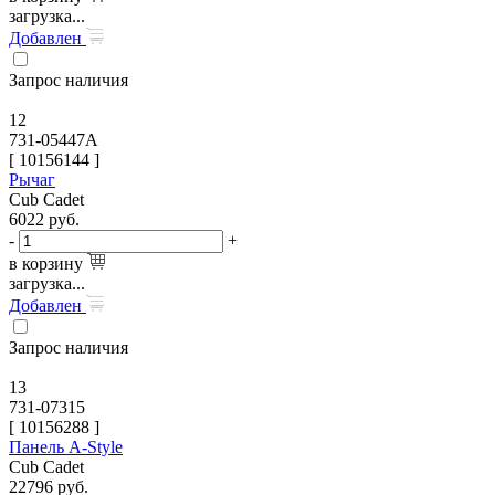
загрузка...
Добавлен
Запрос наличия
12
731-05447A
[
10156144
]
Рычаг
Cub Cadet
6022
руб.
-
+
в корзину
загрузка...
Добавлен
Запрос наличия
13
731-07315
[
10156288
]
Панель A-Style
Cub Cadet
22796
руб.