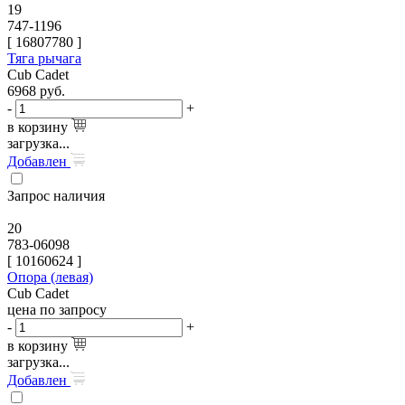
19
747-1196
[
16807780
]
Тяга рычага
Cub Cadet
6968
руб.
-
+
в корзину
загрузка...
Добавлен
Запрос наличия
20
783-06098
[
10160624
]
Опора (левая)
Cub Cadet
цена по запросу
-
+
в корзину
загрузка...
Добавлен