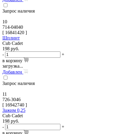
Запрос наличия
10
714-04040
[
16841420
]
Шплинт
Cub Cadet
198
руб.
-
+
в корзину
загрузка...
Добавлен
Запрос наличия
11
726-3046
[
16942740
]
Зажим 0,25
Cub Cadet
198
руб.
-
+
в корзину