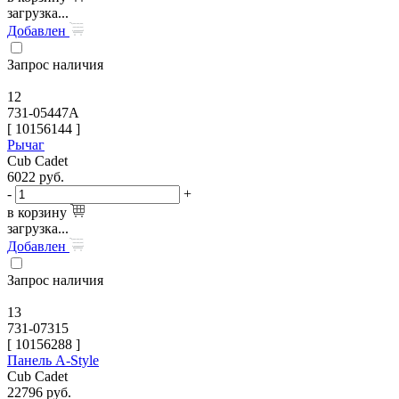
загрузка...
Добавлен
Запрос наличия
12
731-05447A
[
10156144
]
Рычаг
Cub Cadet
6022
руб.
-
+
в корзину
загрузка...
Добавлен
Запрос наличия
13
731-07315
[
10156288
]
Панель A-Style
Cub Cadet
22796
руб.