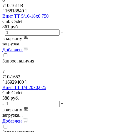
6
710-1611B
[
16818840
]
Винт TT 5/16-18х0,750
Cub Cadet
861
руб.
-
+
в корзину
загрузка...
Добавлен
Запрос наличия
7
710-1652
[
16929400
]
Винт TT 1/4-20х0,625
Cub Cadet
388
руб.
-
+
в корзину
загрузка...
Добавлен