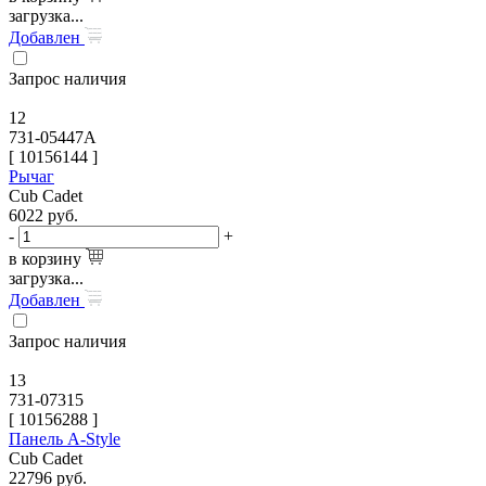
загрузка...
Добавлен
Запрос наличия
12
731-05447A
[
10156144
]
Рычаг
Cub Cadet
6022
руб.
-
+
в корзину
загрузка...
Добавлен
Запрос наличия
13
731-07315
[
10156288
]
Панель A-Style
Cub Cadet
22796
руб.