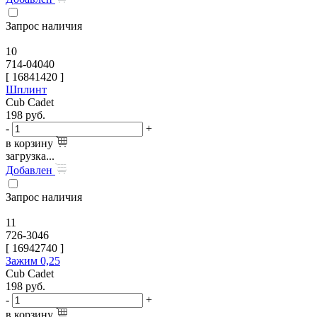
Запрос наличия
10
714-04040
[
16841420
]
Шплинт
Cub Cadet
198
руб.
-
+
в корзину
загрузка...
Добавлен
Запрос наличия
11
726-3046
[
16942740
]
Зажим 0,25
Cub Cadet
198
руб.
-
+
в корзину