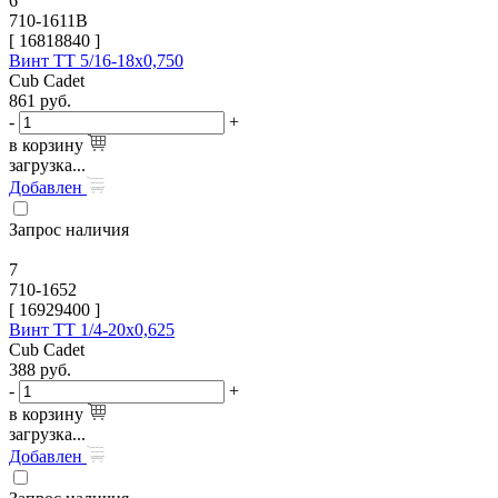
6
710-1611B
[
16818840
]
Винт TT 5/16-18х0,750
Cub Cadet
861
руб.
-
+
в корзину
загрузка...
Добавлен
Запрос наличия
7
710-1652
[
16929400
]
Винт TT 1/4-20х0,625
Cub Cadet
388
руб.
-
+
в корзину
загрузка...
Добавлен