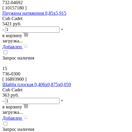
732-04692
[
10157180
]
Пружина натяжения 0,85х5,915
Cub Cadet
5421
руб.
-
+
в корзину
загрузка...
Добавлен
Запрос наличия
15
736-0300
[
16893900
]
Шайба плоская 0,406х0,875х0,059
Cub Cadet
363
руб.
-
+
в корзину
загрузка...
Добавлен
Запрос наличия