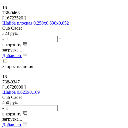
16
736-0463
[
16723520
]
Шайба плоская 0,250x0,630x0,052
Cub Cadet
323
руб.
-
+
в корзину
загрузка...
Добавлен
Запрос наличия
18
738-0347
[
16726000
]
Шайба 0,625х0,169
Cub Cadet
450
руб.
-
+
в корзину
загрузка...
Добавлен