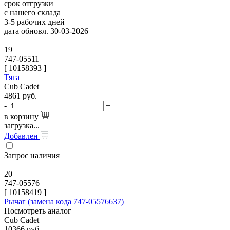
срок отгрузки
с нашего склада
3-5 рабочих дней
дата обновл. 30-03-2026
19
747-05511
[
10158393
]
Тяга
Cub Cadet
4861
руб.
-
+
в корзину
загрузка...
Добавлен
Запрос наличия
20
747-05576
[
10158419
]
Рычаг (замена кода 747-05576637)
Посмотреть аналог
Cub Cadet
10366
руб.