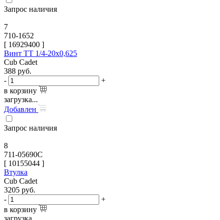
Запрос наличия
7
710-1652
[
16929400
]
Винт TT 1/4-20х0,625
Cub Cadet
388
руб.
-
+
в корзину
загрузка...
Добавлен
Запрос наличия
8
711-05690C
[
10155044
]
Втулка
Cub Cadet
3205
руб.
-
+
в корзину
загрузка...