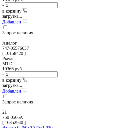
-
+
в корзину
загрузка...
Добавлен
Запрос наличия
Аналог
747-05576637
[ 10158420 ]
Рычаг
MTD
10366
руб.
-
+
в корзину
загрузка...
Добавлен
Запрос наличия
21
750-0566A
[
16852940
]
Втулка 0,260х0,375х1,030