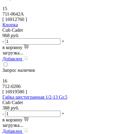
15
711-0642A
[
16912760
]
Кнопка
Cub Cadet
968
руб.
-
+
в корзину
загрузка...
Добавлен
Запрос наличия
16
712-0206
[
16919580
]
Гайка шестигранная 1/2-13 Gr.5
Cub Cadet
388
руб.
-
+
в корзину
загрузка...
Добавлен