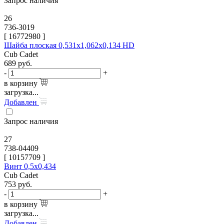
Запрос наличия
26
736-3019
[
16772980
]
Шайба плоская 0,531х1,062х0,134 HD
Cub Cadet
689
руб.
-
+
в корзину
загрузка...
Добавлен
Запрос наличия
27
738-04409
[
10157709
]
Винт 0,5х0,434
Cub Cadet
753
руб.
-
+
в корзину
загрузка...
Добавлен