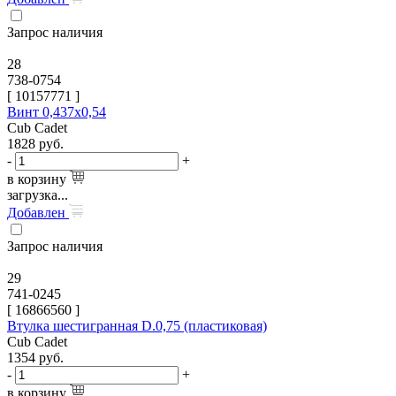
Запрос наличия
28
738-0754
[
10157771
]
Винт 0,437x0,54
Cub Cadet
1828
руб.
-
+
в корзину
загрузка...
Добавлен
Запрос наличия
29
741-0245
[
16866560
]
Втулка шестигранная D.0,75 (пластиковая)
Cub Cadet
1354
руб.
-
+
в корзину