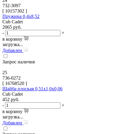
24
732-3097
[
10157302
]
Пружина 0,4х8,52
Cub Cadet
2065
руб.
-
+
в корзину
загрузка...
Добавлен
Запрос наличия
25
736-0272
[
16768520
]
Шайба плоская 0,51х1,0х0,06
Cub Cadet
452
руб.
-
+
в корзину
загрузка...
Добавлен