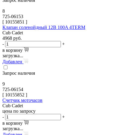
Запрос наличия
8
725-06153
[
10155851
]
Клапан соленойдный 12В 100A 4TERM
Cub Cadet
4968
руб.
-
+
в корзину
загрузка...
Добавлен
Запрос наличия
9
725-06154
[
10155852
]
Счетчик моточасов
Cub Cadet
цена по запросу
-
+
в корзину
загрузка...
Добавлен