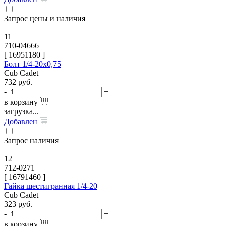
Запрос цены и наличия
11
710-04666
[
16951180
]
Болт 1/4-20х0,75
Cub Cadet
732
руб.
-
+
в корзину
загрузка...
Добавлен
Запрос наличия
12
712-0271
[
16791460
]
Гайка шестигранная 1/4-20
Cub Cadet
323
руб.
-
+
в корзину