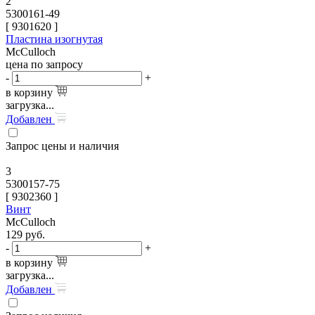
2
5300161-49
[
9301620
]
Пластина изогнутая
McCulloch
цена по запросу
-
+
в корзину
загрузка...
Добавлен
Запрос цены и наличия
3
5300157-75
[
9302360
]
Винт
McCulloch
129
руб.
-
+
в корзину
загрузка...
Добавлен