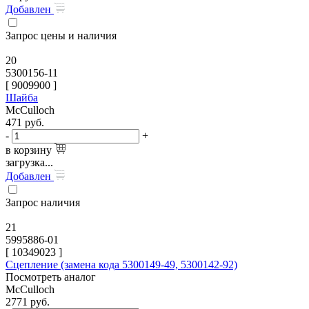
Добавлен
Запрос цены и наличия
20
5300156-11
[
9009900
]
Шайба
McCulloch
471
руб.
-
+
в корзину
загрузка...
Добавлен
Запрос наличия
21
5995886-01
[
10349023
]
Сцепление (замена кода 5300149-49, 5300142-92)
Посмотреть аналог
McCulloch
2771
руб.