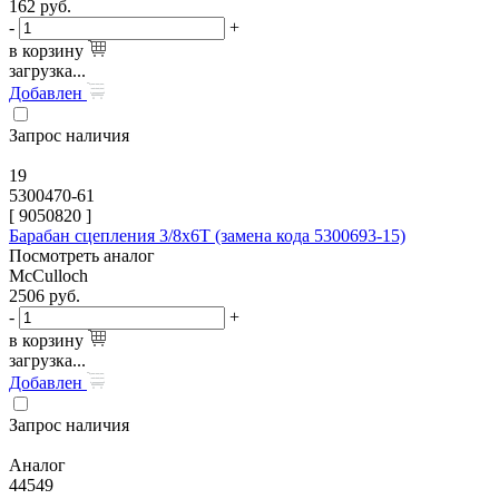
162
руб.
-
+
в корзину
загрузка...
Добавлен
Запрос наличия
19
5300470-61
[
9050820
]
Барабан сцепления 3/8х6Т (замена кода 5300693-15)
Посмотреть аналог
McCulloch
2506
руб.
-
+
в корзину
загрузка...
Добавлен
Запрос наличия
Аналог
44549