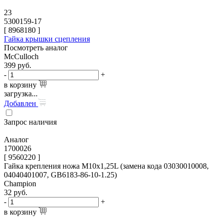
23
5300159-17
[
8968180
]
Гайка крышки сцепления
Посмотреть аналог
McCulloch
399
руб.
-
+
в корзину
загрузка...
Добавлен
Запрос наличия
Аналог
1700026
[ 9560220 ]
Гайка крепления ножа М10х1,25L (замена кода 03030010008,
04040401007, GB6183-86-10-1.25)
Champion
32
руб.
-
+
в корзину