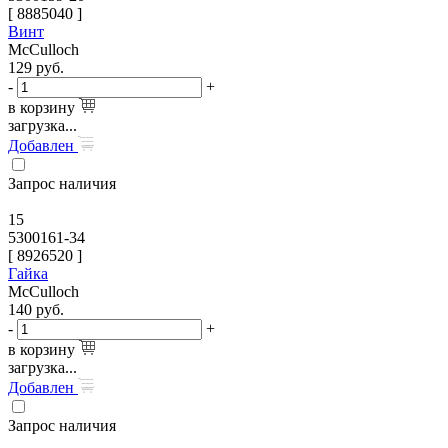
[
8885040
]
Винт
McCulloch
129
руб.
-
+
в корзину
загрузка...
Добавлен
Запрос наличия
15
5300161-34
[
8926520
]
Гайка
McCulloch
140
руб.
-
+
в корзину
загрузка...
Добавлен
Запрос наличия