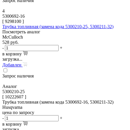
Запрос наличия
4
5300692-16
[
9298100
]
Трубка топливная (замена кода 5300210-25, 5300211-32)
Посмотреть аналог
McCulloch
528
руб.
-
+
в корзину
загрузка...
Добавлен
Запрос наличия
Аналог
5300210-25
[ 10222607 ]
Трубка топливная (замена кода 5300692-16, 5300211-32)
Husqvarna
цена по запросу
-
+
в корзину
загрузка...