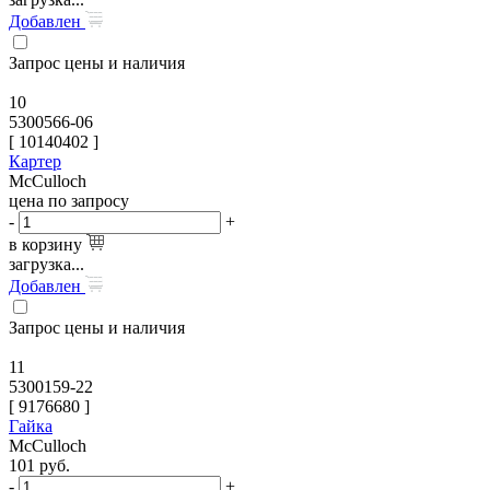
Добавлен
Запрос цены и наличия
10
5300566-06
[
10140402
]
Картер
McCulloch
цена по запросу
-
+
в корзину
загрузка...
Добавлен
Запрос цены и наличия
11
5300159-22
[
9176680
]
Гайка
McCulloch
101
руб.
-
+