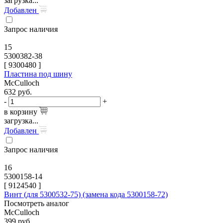
загрузка...
Добавлен
Запрос наличия
15
5300382-38
[
9300480
]
Пластина под шину
McCulloch
632
руб.
-
+
в корзину
загрузка...
Добавлен
Запрос наличия
16
5300158-14
[
9124540
]
Винт (для 5300532-75) (замена кода 5300158-72)
Посмотреть аналог
McCulloch
399
руб.