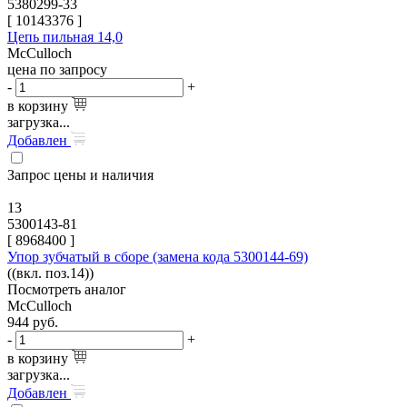
5380299-33
[
10143376
]
Цепь пильная 14,0
McCulloch
цена по запросу
-
+
в корзину
загрузка...
Добавлен
Запрос цены и наличия
13
5300143-81
[
8968400
]
Упор зубчатый в сборе (замена кода 5300144-69)
((вкл. поз.14))
Посмотреть аналог
McCulloch
944
руб.
-
+
в корзину
загрузка...
Добавлен