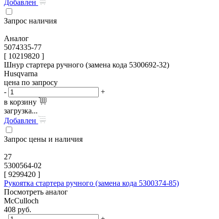
Добавлен
Запрос наличия
Аналог
5074335-77
[ 10219820 ]
Шнур стартера ручного (замена кода 5300692-32)
Husqvarna
цена по запросу
-
+
в корзину
загрузка...
Добавлен
Запрос цены и наличия
27
5300564-02
[
9299420
]
Рукоятка стартера ручного (замена кода 5300374-85)
Посмотреть аналог
McCulloch
408
руб.
-
+