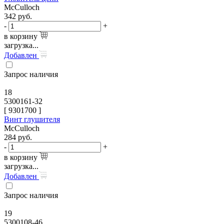
McCulloch
342
руб.
-
+
в корзину
загрузка...
Добавлен
Запрос наличия
18
5300161-32
[
9301700
]
Винт глушителя
McCulloch
284
руб.
-
+
в корзину
загрузка...
Добавлен
Запрос наличия
19
5300108-46