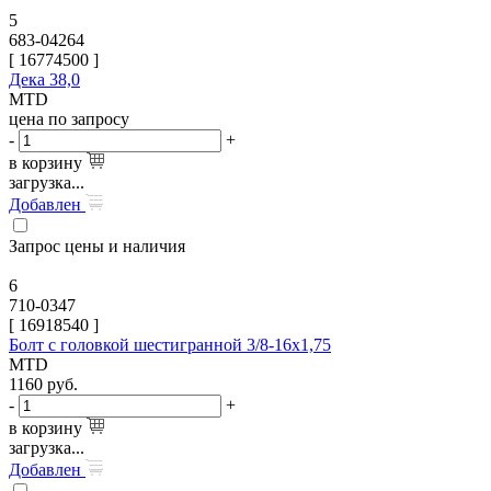
5
683-04264
[
16774500
]
Дека 38,0
MTD
цена по запросу
-
+
в корзину
загрузка...
Добавлен
Запрос цены и наличия
6
710-0347
[
16918540
]
Болт с головкой шестигранной 3/8-16х1,75
MTD
1160
руб.
-
+
в корзину
загрузка...
Добавлен