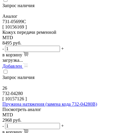
Запрос наличия
Аналог
731-05699C
[ 10156169 ]
Кожух передачи ременной
MTD
8495
руб.
-
+
в корзину
загрузка...
Добавлен
Запрос наличия
26
732-04280
[
10157126
]
Пружина натяжения (замена кода 732-04280B)
Посмотреть аналог
MTD
2968
руб.
-
+
в корзину