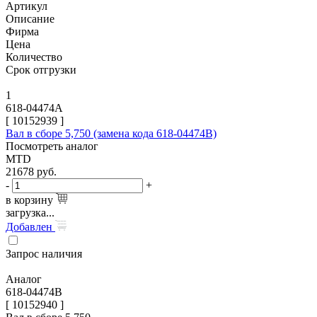
Артикул
Описание
Фирма
Цена
Количество
Срок отгрузки
1
618-04474A
[
10152939
]
Вал в сборе 5,750 (замена кода 618-04474B)
Посмотреть аналог
MTD
21678
руб.
-
+
в корзину
загрузка...
Добавлен
Запрос наличия
Аналог
618-04474B
[ 10152940 ]