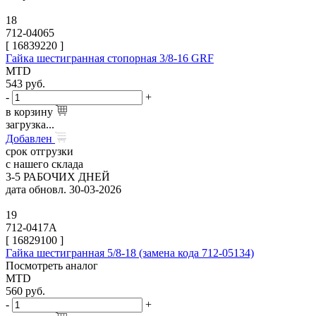
18
712-04065
[
16839220
]
Гайка шестигранная стопорная 3/8-16 GRF
MTD
543
руб.
-
+
в корзину
загрузка...
Добавлен
срок отгрузки
с нашего склада
3-5 РАБОЧИХ ДНЕЙ
дата обновл. 30-03-2026
19
712-0417A
[
16829100
]
Гайка шестигранная 5/8-18 (замена кода 712-05134)
Посмотреть аналог
MTD
560
руб.
-
+