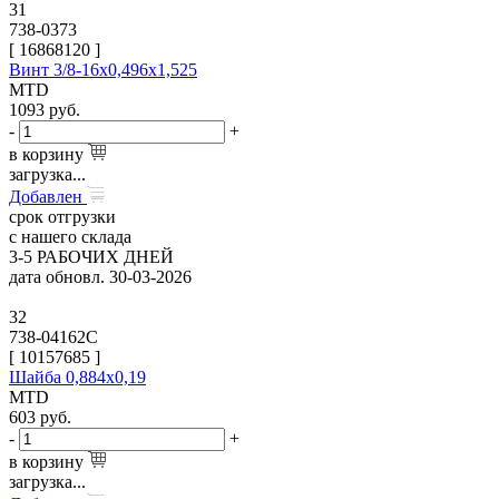
31
738-0373
[
16868120
]
Винт 3/8-16х0,496х1,525
MTD
1093
руб.
-
+
в корзину
загрузка...
Добавлен
срок отгрузки
с нашего склада
3-5 РАБОЧИХ ДНЕЙ
дата обновл. 30-03-2026
32
738-04162C
[
10157685
]
Шайба 0,884х0,19
MTD
603
руб.
-
+
в корзину
загрузка...