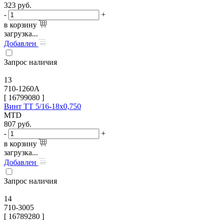
323
руб.
-
+
в корзину
загрузка...
Добавлен
Запрос наличия
13
710-1260A
[
16799080
]
Винт TT 5/16-18х0,750
MTD
807
руб.
-
+
в корзину
загрузка...
Добавлен
Запрос наличия
14
710-3005
[
16789280
]