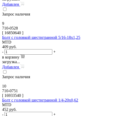
Добавлен
Запрос наличия
9
710-0528
[
16850640
]
Болт с головкой шестигранной 5/16-18х1,25
MTD
409
руб.
-
+
в корзину
загрузка...
Добавлен
Запрос наличия
10
710-0751
[
16933540
]
Болт с головкой шестигранной 1/4-20х0,62
MTD
452
руб.
-
+