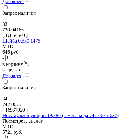
Добавлен
Запрос наличия
33
738-04166
[
16854540
]
Шайба 0,5х0,1475
MTD
646
руб.
-
+
в корзину
загрузка...
Добавлен
Запрос наличия
34
742-0675
[
16937920
]
Нож мульчирующий 19,380 (замена кода 742-0675-637)
Посмотреть аналог
MTD
5721
руб.
-
+