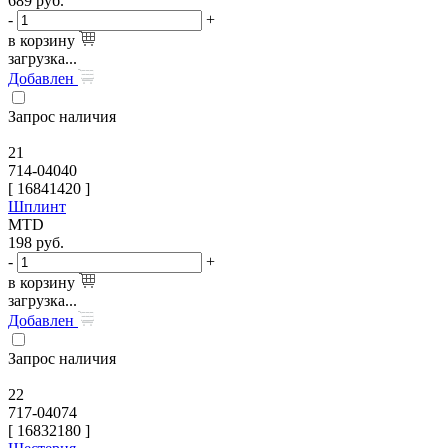
689
руб.
-
+
в корзину
загрузка...
Добавлен
Запрос наличия
21
714-04040
[
16841420
]
Шплинт
MTD
198
руб.
-
+
в корзину
загрузка...
Добавлен
Запрос наличия
22
717-04074
[
16832180
]