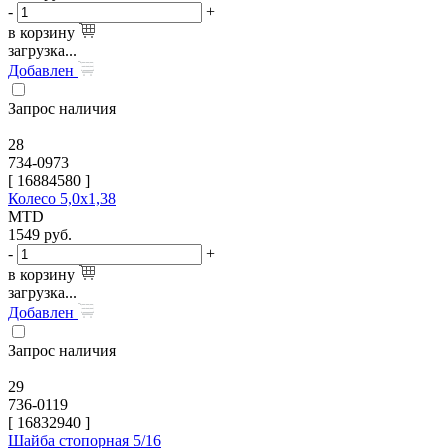
-
+
в корзину
загрузка...
Добавлен
Запрос наличия
28
734-0973
[
16884580
]
Колесо 5,0х1,38
MTD
1549
руб.
-
+
в корзину
загрузка...
Добавлен
Запрос наличия
29
736-0119
[
16832940
]
Шайба стопорная 5/16