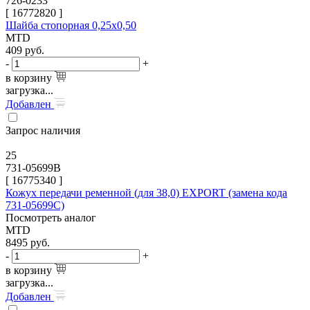
726-0233
[
16772820
]
Шайба стопорная 0,25х0,50
MTD
409
руб.
-
+
в корзину
загрузка...
Добавлен
Запрос наличия
25
731-05699B
[
16775340
]
Кожух передачи ременной (для 38,0) EXPORT (замена кода
731-05699C)
Посмотреть аналог
MTD
8495
руб.
-
+
в корзину
загрузка...
Добавлен