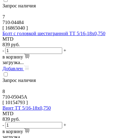
Запрос наличия
7
710-04484
[
16865040
]
Болт с головкой шестигранной TT 5/16-18х0,750
MTD
839
руб.
-
+
в корзину
загрузка...
Добавлен
Запрос наличия
8
710-05045A
[
10154793
]
Винт TT 5/16-18х0,750
MTD
839
руб.
-
+
в корзину
загрузка...