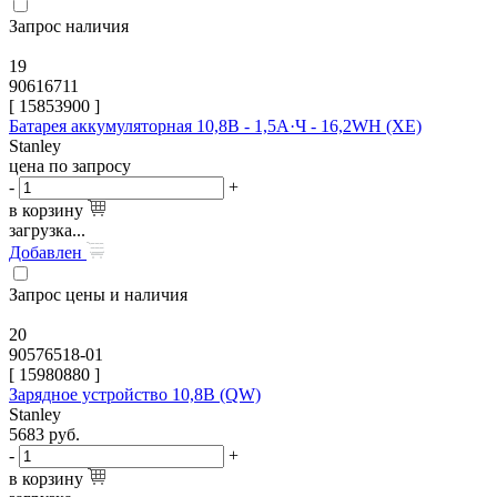
Запрос наличия
19
90616711
[
15853900
]
Батарея аккумуляторная 10,8В - 1,5А·Ч - 16,2WH (XE)
Stanley
цена по запросу
-
+
в корзину
загрузка...
Добавлен
Запрос цены и наличия
20
90576518-01
[
15980880
]
Зарядное устройство 10,8В (QW)
Stanley
5683
руб.
-
+
в корзину