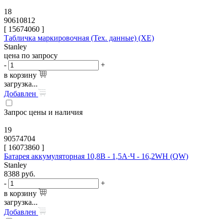
18
90610812
[
15674060
]
Табличка маркировочная (Тех. данные) (XE)
Stanley
цена по запросу
-
+
в корзину
загрузка...
Добавлен
Запрос цены и наличия
19
90574704
[
16073860
]
Батарея аккумуляторная 10,8В - 1,5А·Ч - 16,2WH (QW)
Stanley
8388
руб.
-
+
в корзину
загрузка...
Добавлен