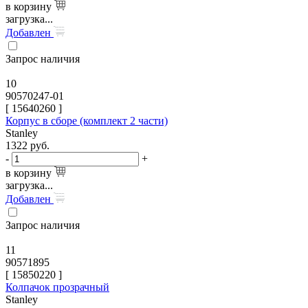
в корзину
загрузка...
Добавлен
Запрос наличия
10
90570247-01
[
15640260
]
Корпус в сборе (комплект 2 части)
Stanley
1322
руб.
-
+
в корзину
загрузка...
Добавлен
Запрос наличия
11
90571895
[
15850220
]
Колпачок прозрачный
Stanley