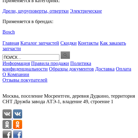
Применяется в категориях:
Дрели, шуруповерты, отвертки
Электрические
Применяется в брендах:
Bosch
Главная
Каталог запчастей
Скидки
Контакты
Как заказать
запчасти
Информация
Правила продажи
Политика
конфиденциальности
Образцы документов
Доставка
Оплата
О Компании
Отзывы покупателей
Москва, поселение Мосрентген, деревня Дудкино, территория
СНТ Дружба завода АТЭ-1, владение 49, строение 1