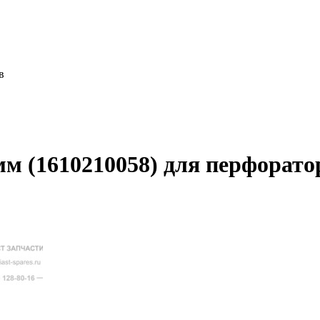
в
мм (1610210058) для перфорато