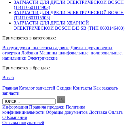
ЗАПЧАСТИ ДЛЯ ДРЕЛИ ЭЛЕКТРИЧЕСКОЙ BOSCH
(ТИП 0601114903)
ЗАПЧАСТИ ДЛЯ ДРЕЛИ ЭЛЕКТРИЧЕСКОЙ BOSCH
(ТИП 0601115903)
ЗАПЧАСТИ ДЛЯ ДРЕЛИ УДАРНОЙ
ЭЛЕКТРИЧЕСКОЙ BOSCH E43 SB (ТИП 0603146403)
Применяется в категориях:
Воздуходувки, пылесосы садовые
Дрели, шуруповерты,
отвертки
Лобзики
Машины шлифовальные, полировальные,
напильники
Электрические
Применяется в брендах:
Bosch
Главная
Каталог запчастей
Скидки
Контакты
Как заказать
запчасти
Информация
Правила продажи
Политика
конфиденциальности
Образцы документов
Доставка
Оплата
О Компании
Отзывы покупателей