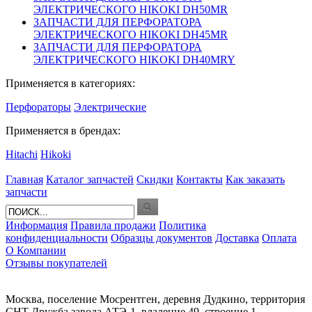
ЭЛЕКТРИЧЕСКОГО HIKOKI DH50MR
ЗАПЧАСТИ ДЛЯ ПЕРФОРАТОРА
ЭЛЕКТРИЧЕСКОГО HIKOKI DH45MR
ЗАПЧАСТИ ДЛЯ ПЕРФОРАТОРА
ЭЛЕКТРИЧЕСКОГО HIKOKI DH40MRY
Применяется в категориях:
Перфораторы
Электрические
Применяется в брендах:
Hitachi
Hikoki
Главная
Каталог запчастей
Скидки
Контакты
Как заказать
запчасти
Информация
Правила продажи
Политика
конфиденциальности
Образцы документов
Доставка
Оплата
О Компании
Отзывы покупателей
Москва, поселение Мосрентген, деревня Дудкино, территория
СНТ Дружба завода АТЭ-1, владение 49, строение 1