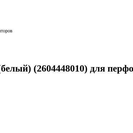
аторов
(белый) (2604448010) для перф