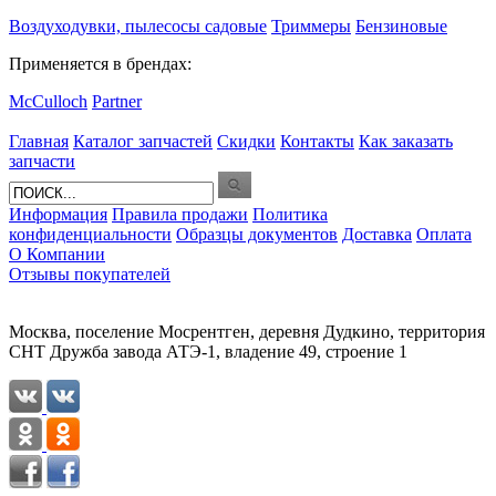
Воздуходувки, пылесосы садовые
Триммеры
Бензиновые
Применяется в брендах:
McCulloch
Partner
Главная
Каталог запчастей
Скидки
Контакты
Как заказать
запчасти
Информация
Правила продажи
Политика
конфиденциальности
Образцы документов
Доставка
Оплата
О Компании
Отзывы покупателей
Москва, поселение Мосрентген, деревня Дудкино, территория
СНТ Дружба завода АТЭ-1, владение 49, строение 1