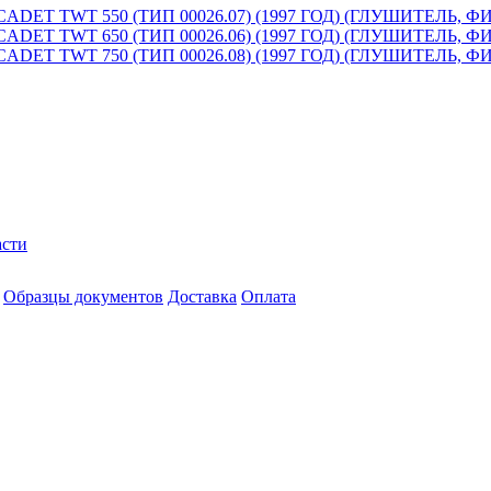
T TWT 550 (ТИП 00026.07) (1997 ГОД) (ГЛУШИТЕЛЬ, 
T TWT 650 (ТИП 00026.06) (1997 ГОД) (ГЛУШИТЕЛЬ, 
T TWT 750 (ТИП 00026.08) (1997 ГОД) (ГЛУШИТЕЛЬ, 
асти
Образцы документов
Доставка
Оплата