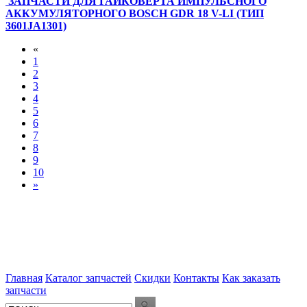
ЗАПЧАСТИ ДЛЯ ГАЙКОВЕРТА ИМПУЛЬСНОГО
АККУМУЛЯТОРНОГО BOSCH GDR 18 V-LI (ТИП
3601JA1301)
«
1
2
3
4
5
6
7
8
9
10
»
Главная
Каталог запчастей
Скидки
Контакты
Как заказать
запчасти