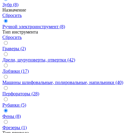
Зубр (8)
Назначение
Сбросить
Ручной электроинструмент (8)
Тип инструмента
Сбросить
Граверы (2)
Дрели, шуруповерты, отвертки (42)
Лобзики (17)
Машины шлифовальные, полировальные, напильники (40)
Перфораторы (28)
Рубанки (5)
Фены (8)
Фрезеры (1)
Тип привода