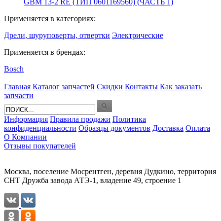
GBM 13-2 RE (ТИП 0601169560) (ЧАСТЬ 1)
Применяется в категориях:
Дрели, шуруповерты, отвертки
Электрические
Применяется в брендах:
Bosch
Главная
Каталог запчастей
Скидки
Контакты
Как заказать
запчасти
Информация
Правила продажи
Политика
конфиденциальности
Образцы документов
Доставка
Оплата
О Компании
Отзывы покупателей
Москва, поселение Мосрентген, деревня Дудкино, территория
СНТ Дружба завода АТЭ-1, владение 49, строение 1