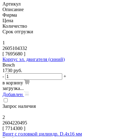
Артикул
Описание
Фирма
Цена
Количество
Срок отгрузки
1
2605104332
[
7695680
]
Корпус эл. двигателя (синий)
Bosch
1730
руб.
-
+
в корзину
загрузка...
Добавлен
Запрос наличия
2
2604220495
[
7714300
]
Винт с головкой цилиндр. D.4x16 мм