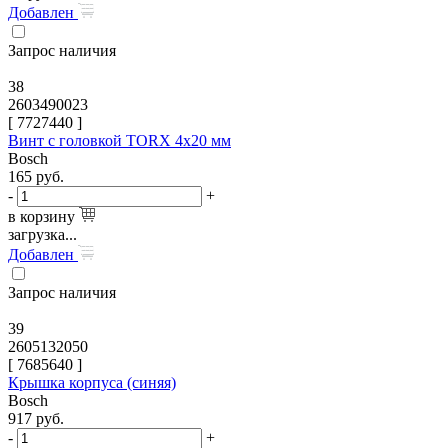
Добавлен
Запрос наличия
38
2603490023
[
7727440
]
Винт с головкой TORX 4x20 мм
Bosch
165
руб.
-
+
в корзину
загрузка...
Добавлен
Запрос наличия
39
2605132050
[
7685640
]
Крышка корпуса (синяя)
Bosch
917
руб.
-
+