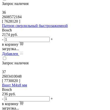
Запрос наличия
36
2608572184
[
7628120
]
Патрон сверлильный быстрозажимной
Bosch
2174
руб.
-
+
в корзину
загрузка...
Добавлен
Запрос наличия
37
2603410048
[
7730020
]
Винт M4x8 мм
Bosch
236
руб.
-
+
в корзину
загрузка...