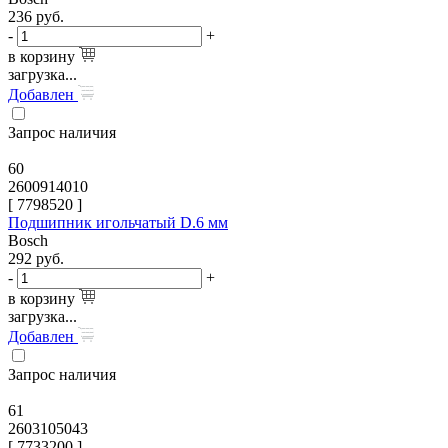
236
руб.
-
+
в корзину
загрузка...
Добавлен
Запрос наличия
60
2600914010
[
7798520
]
Подшипник игольчатый D.6 мм
Bosch
292
руб.
-
+
в корзину
загрузка...
Добавлен
Запрос наличия
61
2603105043
[
7733200
]