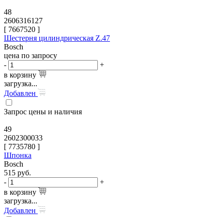
48
2606316127
[
7667520
]
Шестерня цилиндрическая Z.47
Bosch
цена по запросу
-
+
в корзину
загрузка...
Добавлен
Запрос цены и наличия
49
2602300033
[
7735780
]
Шпонка
Bosch
515
руб.
-
+
в корзину
загрузка...
Добавлен