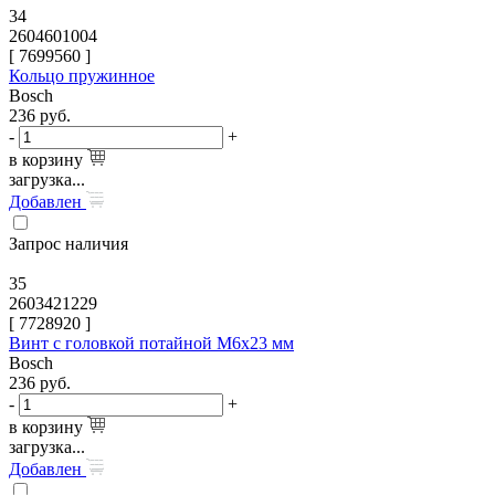
34
2604601004
[
7699560
]
Кольцо пружинное
Bosch
236
руб.
-
+
в корзину
загрузка...
Добавлен
Запрос наличия
35
2603421229
[
7728920
]
Винт с головкой потайной M6x23 мм
Bosch
236
руб.
-
+
в корзину
загрузка...
Добавлен