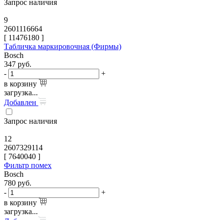
Запрос наличия
9
2601116664
[
11476180
]
Табличка маркировочная (Фирмы)
Bosch
347
руб.
-
+
в корзину
загрузка...
Добавлен
Запрос наличия
12
2607329114
[
7640040
]
Фильтр помех
Bosch
780
руб.
-
+
в корзину
загрузка...