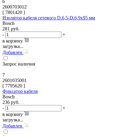
6
2600703012
[
7801420
]
Изолятор кабеля сетевого D.6,5-D.6,9x95 мм
Bosch
281
руб.
-
+
в корзину
загрузка...
Добавлен
Запрос наличия
7
2601035001
[
7795620
]
Фиксатор кабеля
Bosch
236
руб.
-
+
в корзину
загрузка...
Добавлен