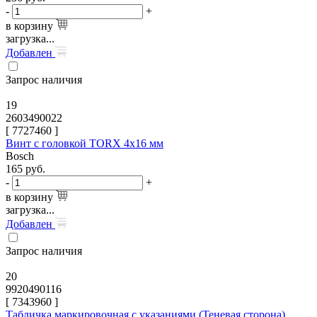
-
+
в корзину
загрузка...
Добавлен
Запрос наличия
19
2603490022
[
7727460
]
Винт с головкой TORX 4x16 мм
Bosch
165
руб.
-
+
в корзину
загрузка...
Добавлен
Запрос наличия
20
9920490116
[
7343960
]
Табличка маркировочная с указаниями (Теневая сторона)