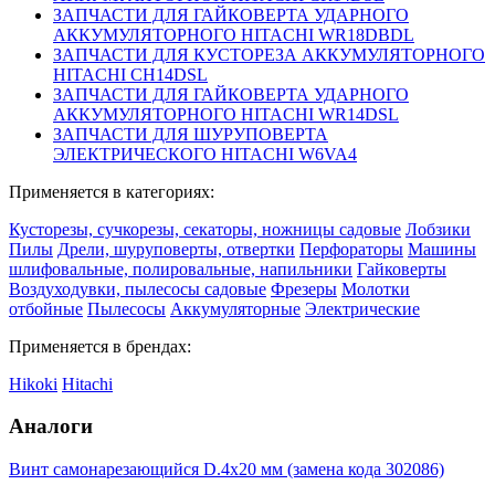
ЗАПЧАСТИ ДЛЯ ГАЙКОВЕРТА УДАРНОГО
АККУМУЛЯТОРНОГО HITACHI WR18DBDL
ЗАПЧАСТИ ДЛЯ КУСТОРЕЗА АККУМУЛЯТОРНОГО
HITACHI CH14DSL
ЗАПЧАСТИ ДЛЯ ГАЙКОВЕРТА УДАРНОГО
АККУМУЛЯТОРНОГО HITACHI WR14DSL
ЗАПЧАСТИ ДЛЯ ШУРУПОВЕРТА
ЭЛЕКТРИЧЕСКОГО HITACHI W6VA4
Применяется в категориях:
Кусторезы, сучкорезы, секаторы, ножницы садовые
Лобзики
Пилы
Дрели, шуруповерты, отвертки
Перфораторы
Машины
шлифовальные, полировальные, напильники
Гайковерты
Воздуходувки, пылесосы садовые
Фрезеры
Молотки
отбойные
Пылесосы
Аккумуляторные
Электрические
Применяется в брендах:
Hikoki
Hitachi
Аналоги
Винт самонарезающийся D.4х20 мм (замена кода 302086)