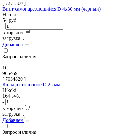
[
7271360
]
Винт самонарезающийся D.4х30 мм (черный)
Hikoki
54
руб.
-
+
в корзину
загрузка...
Добавлен
Запрос наличия
10
965469
[
7034820
]
Кольцо стопорное D.25 мм
Hikoki
164
руб.
-
+
в корзину
загрузка...
Добавлен
Запрос наличия