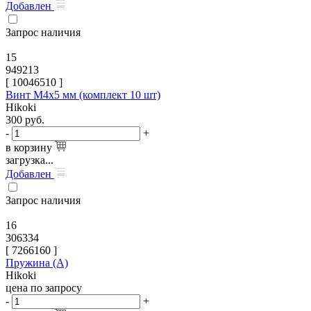
Добавлен
Запрос наличия
15
949213
[
10046510
]
Винт M4х5 мм (комплект 10 шт)
Hikoki
300
руб.
-
+
в корзину
загрузка...
Добавлен
Запрос наличия
16
306334
[
7266160
]
Пружина (A)
Hikoki
цена по запросу
-
+