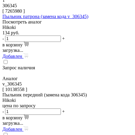
1
306345
[
7265980
]
Пыльник патрона (замена кода v_306345)
Посмотреть аналог
Hikoki
134
руб.
-
+
в корзину
загрузка...
Добавлен
Запрос наличия
Аналог
v_306345
[ 10138558 ]
Пыльник передний (замена кода 306345)
Hikoki
цена по запросу
-
+
в корзину
загрузка...
Добавлен