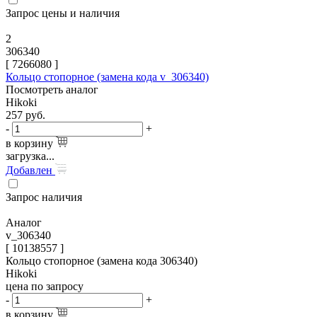
Запрос цены и наличия
2
306340
[
7266080
]
Кольцо стопорное (замена кода v_306340)
Посмотреть аналог
Hikoki
257
руб.
-
+
в корзину
загрузка...
Добавлен
Запрос наличия
Аналог
v_306340
[ 10138557 ]
Кольцо стопорное (замена кода 306340)
Hikoki
цена по запросу
-
+
в корзину