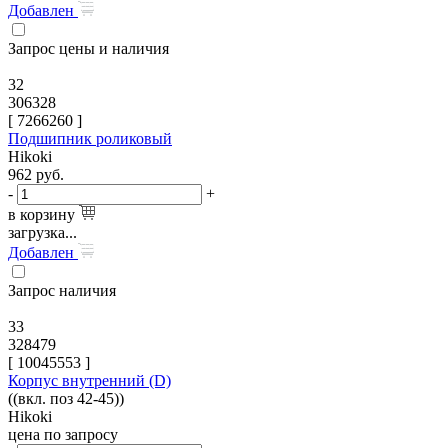
Добавлен
Запрос цены и наличия
32
306328
[
7266260
]
Подшипник роликовый
Hikoki
962
руб.
-
+
в корзину
загрузка...
Добавлен
Запрос наличия
33
328479
[
10045553
]
Корпус внутренний (D)
((вкл. поз 42-45))
Hikoki
цена по запросу