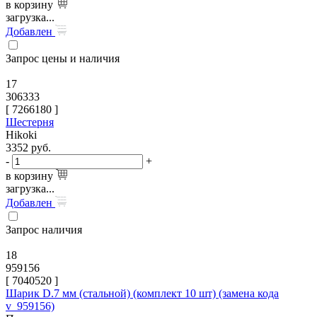
в корзину
загрузка...
Добавлен
Запрос цены и наличия
17
306333
[
7266180
]
Шестерня
Hikoki
3352
руб.
-
+
в корзину
загрузка...
Добавлен
Запрос наличия
18
959156
[
7040520
]
Шарик D.7 мм (стальной) (комплект 10 шт) (замена кода
v_959156)