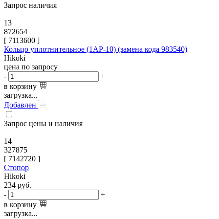
Запрос наличия
13
872654
[
7113600
]
Кольцо уплотнительное (1AP-10) (замена кода 983540)
Hikoki
цена по запросу
-
+
в корзину
загрузка...
Добавлен
Запрос цены и наличия
14
327875
[
7142720
]
Стопор
Hikoki
234
руб.
-
+
в корзину
загрузка...