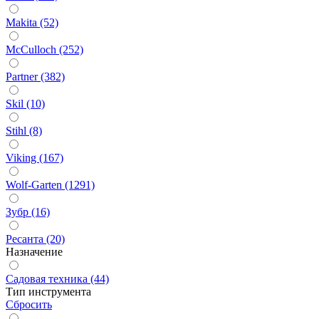
Makita (52)
McCulloch (252)
Partner (382)
Skil (10)
Stihl (8)
Viking (167)
Wolf-Garten (1291)
Зубр (16)
Ресанта (20)
Назначение
Садовая техника (44)
Тип инструмента
Сбросить