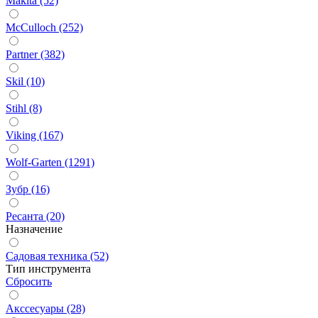
Makita (52)
McCulloch (252)
Partner (382)
Skil (10)
Stihl (8)
Viking (167)
Wolf-Garten (1291)
Зубр (16)
Ресанта (20)
Назначение
Садовая техника (52)
Тип инструмента
Сбросить
Акссесуары (28)